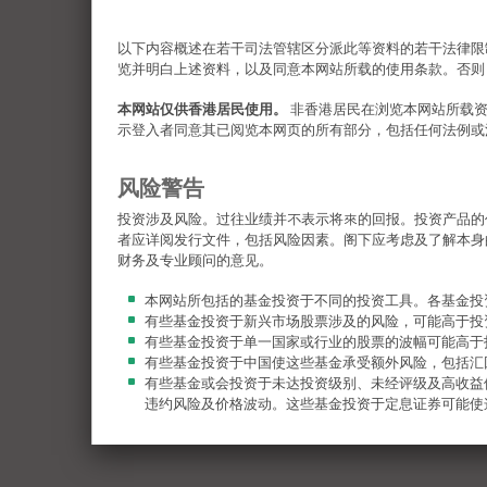
以下内容概述在若干司法管辖区分派此等资料的若干法律限
览并明白上述资料，以及同意本网站所载的使用条款。否则
本网站仅供香港居民使用。
非香港居民在浏览本网站所载
示登入者同意其已阅览本网页的所有部分，包括任何法例或
风险警告
投资涉及风险。过往业绩并不表示将來的回报。投资产品的
者应详阅发行文件，包括风险因素。阁下应考虑及了解本身
财务及专业顾问的意见。
本网站所包括的基金投资于不同的投资工具。各基金投
有些基金投资于新兴市场股票涉及的风险，可能高于投
有些基金投资于单一国家或行业的股票的波幅可能高于
有些基金投资于中国使这些基金承受额外风险，包括汇
有些基金或会投资于未达投资级别、未经评级及高收益
违约风险及价格波动。这些基金投资于定息证券可能使
有些基金的全部或部分费用及开支或会自资本扣除，从
自资本扣除，等同于退回投资者原本投资的一部分或从
阁下有可能损失所有的投资。
阁下应参阅有关基金销售文件，包括风险因素。阁下不