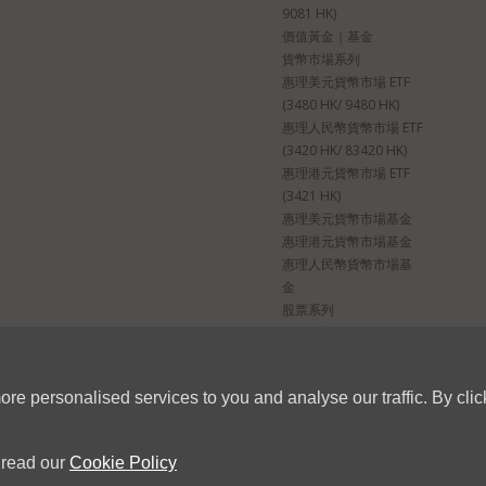
9081 HK)
被詮釋為構成招徠要約購買，或構成購買或出售任何證券、商品、投資或從事任
價值黃金｜基金
建議，亦沒有作為推薦或表示任何顧問產品或服務的適當性或適用性，且並沒有
貨幣市場系列
作為任何特定交易策略。閣下在作出任何投資決定前，務必先尋求獨立財務和稅
惠理美元貨幣市場 ETF
或提供予在法律或規例上不容許發放或使用此等資料，或受到法例規管之司法管
(3480 HK/ 9480 HK)
是其自行主動接連網站，並負責遵守當地的適用法律和法規。網站不是針對禁止
惠理人民幣貨幣市場 ETF
禁止是因為該人士的國籍、居住資格，或是因為其它原因。受到這些限制的人士
(3420 HK/ 83420 HK)
惠理港元貨幣市場 ETF
(3421 HK)
惠理美元貨幣市場基金
，以確保本網站所載資料於發布當日乃屬準確、合時、完整、適合作擬定用途，
惠理港元貨幣市場基金
可能因惠理無法控制的情況而出現錯誤或遺漏，本集團概不就本網站所載資料的
惠理人民幣貨幣市場基
調查，而不依賴於任何在本網站上的資料。任何人士基於本網站上的內容作出的
金
股票系列
惠理港美紅利低波
確，但不保證閣下於閱讀時仍然真實並完整。惠理不就內容的準確性、合時性及
該等資料由第三者提供並承擔全部責任，惠理不會對該等資料做任何保證。所有
ETF(3488 HK)
惠理港美紅利低波基金
re personalised services to you and analyse our traffic. By clic
乃以於發布日期期間認為可信的資料為基礎，惟惠理概不對該資料的合時性、準
條件及特定預期（或未被證明是有效的）於發布當日乃正確，可隨時變更，本網
 read our
Cookie Policy
Policy
Copyright © 2025惠理基金管理公司。版權所有。