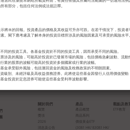
香港居民在瀏覽本網站所載資料前，有責任依循其所屬司法範圍的一切適用法例
的所有部分，包括任何法例或法規註釋。
表示將來的回報。投資產品的價格及其收益可升亦可跌。在若干情況下，投資者
因素。閣下應考慮及了解本身的投資目標所涉及的風險因素及可承受的風險水平
於不同的投資工具。各基金投資於不同的投資工具，因而承受不同的風險。
股票涉及的風險，可能高於投資於已發展市場的風險，包括價格急劇波動、流動
或行業的股票的波幅可能高於投資於多個國家或行業的波幅。
些基金承受額外風險，包括滙回資金的風險及稅務政策的不明朗因素。
投資級別、未經評級及高收益債務證券。此將使這些基金因發行人信用價值變動
些基金投資於定息證券可能使這些基金受利率波動影響。
用及開支或會自資本扣除，從而增加可分派收入及實際上從資本中作出分派。同
投資者原本投資的一部分或從該原本投資中獲得的任何資本收益，可能導致每股
資。
文件，包括風險因素。閣下不應僅就本資料而做出投資決定。
關於我們
產品
觀點及教
許信託基金或任何子基金，亦不保證任何子基金的商業利益或其表現，並不表示
概覽
產品概覽
ETF教育
們
投資者或某一類別投資者。
獎項
商品系列
團
2026
價值黃金ETF
制
消息及公告
(3081 HK/ 83081 HK/