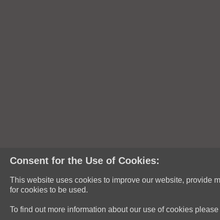
網站所列載的任何內容均不應
所載的任何資訊均不構成投資
財務產品或投資工具，或並不
本網站所提供的資料不擬發放
體。接連網站的所有人和實體
法管轄區的任何人，而不論其
網站刊登之資料
惠理已採取一切合理審慎措施
規例。雖然如此，有關資料有
證或聲明。閣下需審慎考慮及
責。
本網站之資料於發布當日乃正
Consent for the Use of Cookies:
提供由第三者所給予的資料，
的情況下被更改。
This website uses cookies to improve our website, provide mo
本網站所用的任何意見或預測
for cookies to be used.
證。任何意見是基於當時市場
容。
To find out more information about our use of cookies please
私隱資料
免責聲明
Cookie 