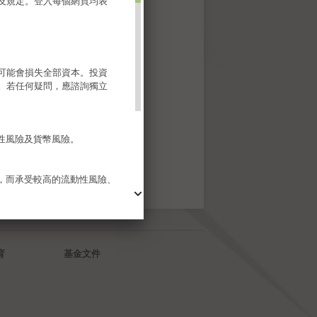
及規定。登入每個網頁均表
可能會損失全部資本。投資
。若任何疑問，應諮詢獨立
性風險及貨幣風險。
，而承受較高的流動性風險、
樣地，於若干情況下股息可能
資產淨值即時減少。
育
基金文件
子基金適合任何投資者，亦非