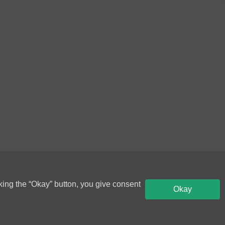
何其他交易的建議。本網站
提出或招攬買賣任何證券、
務建議。
轄區或國家的任何人士或個
網站的發布或接連的任何司
均不得接連網站。
以及遵從相關及適用法例和
準確性或完整性作出任何保
行動，風險將為其本人負
完整性作出保證。本網站或
內容可能會在沒有事先通知
king the “Okay” button, you give consent
Okay
確性及完整性作出任何保
站用戶不應完全依賴該等內