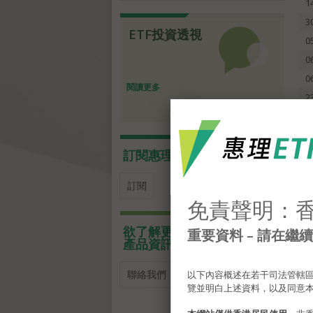
1
3
ETF投資透視
0
0
0
閱讀更多
2
訂閱惠理最新通訊
訂閱
免責聲明：香
欲了解更多
重要資料 – 請在
產品資訊？
聯絡我們
以下內容概述在若干司法管轄區
覽並明白上述資料，以及同意本