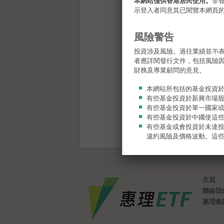
本網站僅供香港居民使用。
非
示登入者同意其已閱覽本網頁
風險警告
投資涉及風險。過往業績並不
者應詳閱發行文件，包括風險
財務及專業顧問的意見。
本網站所包括的基金投資
有些基金投資於新興市場
有些基金投資於單一國家
有些基金投資於中國使這
有些基金或會投資於未達
違約風險及價格波動。這
有些基金的全部或部分費
自資本扣除，等同於退回
閣下有可能損失所有的投
閣下應參閱有關基金銷售
主頁
證監會認可並非推薦或認
聯絡我
認許子基金適合任何特定
惠理集
不構成要約 / 當地限