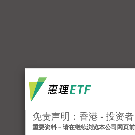
免责声明：香港 - 投资者
重要资料 – 请在继续浏览本公司网页