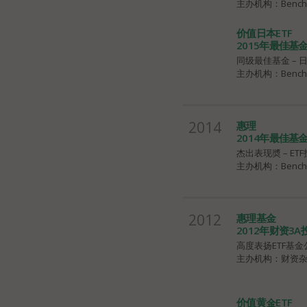
主办机构：Benc
价值日本ETF
2015年最佳基
同级最佳基金 – 
主办机构：Benc
2014
惠理
2014年最佳基
杰出表现奬 – ET
主办机构：Benc
2012
惠理基金
2012年财资3
高度表扬ETF基金公
主办机构：财资
价值黄金ETF