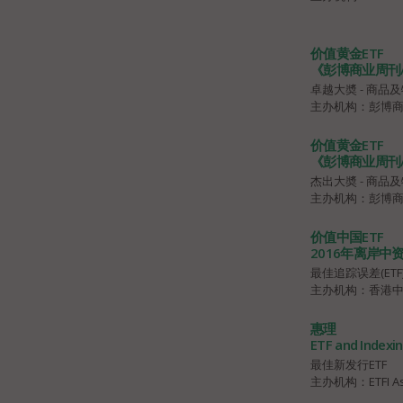
价值黄金ETF
《彭博商业周刊/
卓越大奬 - 商品
主办机构：彭博商
价值黄金ETF
《彭博商业周刊/
杰出大奬 - 商品
主办机构：彭博商
价值中国ETF
2016年离岸中
最佳追踪误差(ETF)
主办机构：香港
惠理
ETF and Indexi
最佳新发行ETF
主办机构：ETFI As