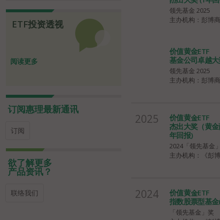
领先基金 2025
主办机构：彭博商
ETF投资透视
价值黄金ETF
基金公司卓越大奖
阅读更多
领先基金 2025
主办机构：彭博商
订阅惠理最新通讯
2025
价值黄金ETF
杰出大奖（黄金
订阅
年回报)
2024「领先基金
主办机构：《彭博
欲了解更多
产品资讯？
2024
价值黄金ETF
联络我们
指数股票型基金
「领先基金」奖