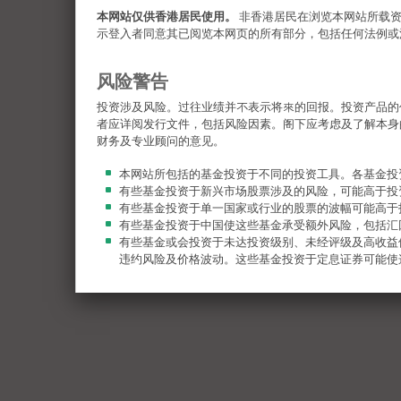
本网站仅供香港居民使用。
非香港居民在浏览本网站所载
示登入者同意其已阅览本网页的所有部分，包括任何法例或
风险警告
投资涉及风险。过往业绩并不表示将來的回报。投资产品的
者应详阅发行文件，包括风险因素。阁下应考虑及了解本身
财务及专业顾问的意见。
本网站所包括的基金投资于不同的投资工具。各基金投
有些基金投资于新兴市场股票涉及的风险，可能高于投
有些基金投资于单一国家或行业的股票的波幅可能高于
有些基金投资于中国使这些基金承受额外风险，包括汇
有些基金或会投资于未达投资级别、未经评级及高收益
违约风险及价格波动。这些基金投资于定息证券可能使
有些基金的全部或部分费用及开支或会自资本扣除，从
自资本扣除，等同于退回投资者原本投资的一部分或从
阁下有可能损失所有的投资。
阁下应参阅有关基金销售文件，包括风险因素。阁下不
证监会认可并非推荐或认许信托基金或任何子基金，亦
认许子基金适合任何特定投资者或某一类别投资者。