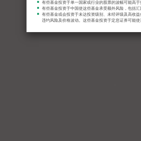
有些基金投资于单一国家或行业的股票的波幅可能高于
有些基金投资于中国使这些基金承受额外风险，包括汇
有些基金或会投资于未达投资级别、未经评级及高收益
违约风险及价格波动。这些基金投资于定息证券可能使
有些基金的全部或部分费用及开支或会自资本扣除，从
自资本扣除，等同于退回投资者原本投资的一部分或从
阁下有可能损失所有的投资。
阁下应参阅有关基金销售文件，包括风险因素。阁下不
证监会认可并非推荐或认许信托基金或任何子基金，亦
认许子基金适合任何特定投资者或某一类别投资者。
不构成要约 / 当地限制
网站所列载的任何内容均不应被诠释为构成招徕要约购买，
所载的任何资讯均不构成投资建议，亦没有作为推荐或表示
财务产品或投资工具，或并不作为任何特定交易策略。阁下
本网站所提供的资料不拟发放或提供予在法律或规例上不容
体。接连网站的所有人和实体是其自行主动接连网站，并负
法管辖区的任何人，而不论其禁止是因为该人士的国籍、居
网站刊登之资料