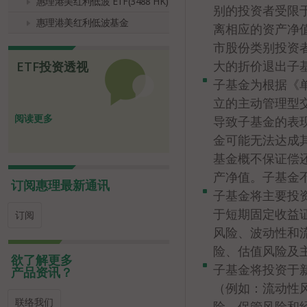
惠理港美红利低波 ETF(3488 HK)
别的投资者受限
惠理港美红利低波基金
离相应的资产净
市股份类别投资
大的折价退出子
ETF投资透视
子基金为根据《单
立的主动管理型
阅读更多
导致子基金的表
金可能无法达成
基金概不保证偿
产净值。子基金
订阅惠理最新通讯
子基金将主要投
于短期固定收益证
订阅
风险、波动性和
险、估值风险及
欲了解更多
子基金将投资于
产品资讯？
（例如：流动性
联络我们
险、保管风险和