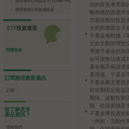
惠理港美紅利低波 ETF(3488 HK)
別的投資者受限
惠理港美紅利低波基金
離相應的資產淨
市股份類別投資
大的折價退出子
ETF投資透視
子基金為根據《單
立的主動管理型
閱讀更多
導致子基金的表
金可能無法達成
基金概不保證償
產淨值。子基金
訂閱惠理最新通訊
子基金將主要投
於短期固定收益證
訂閱
風險、波動性和
險、估值風險及
欲了解更多
子基金將投資於
產品資訊？
（例如：流動性
聯絡我們
險、保管風險和