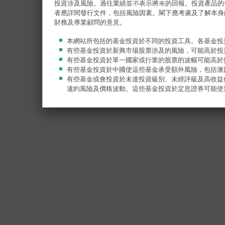
投資涉及風險。過往業績並不表示將來的回報。投資產品的
者應詳閱發行文件，包括風險因素。閣下應考慮及了解本身
財務及專業顧問的意見。
本網站所包括的基金投資於不同的投資工具。各基金投
有些基金投資於新興市場股票涉及的風險，可能高於投
有些基金投資於單一國家或行業的股票的波幅可能高於
有些基金投資於中國使這些基金承受額外風險，包括滙
有些基金或會投資於未達投資級別、未經評級及高收益
違約風險及價格波動。這些基金投資於定息證券可能使
有些基金的全部或部分費用及開支或會自資本扣除，從
自資本扣除，等同於退回投資者原本投資的一部分或從
閣下有可能損失所有的投資。
閣下應參閱有關基金銷售文件，包括風險因素。閣下不
證監會認可並非推薦或認許信託基金或任何子基金，亦
認許子基金適合任何特定投資者或某一類別投資者。
不構成要約 / 當地限制
網站所列載的任何內容均不應被詮釋為構成招徠要約購買，
所載的任何資訊均不構成投資建議，亦沒有作為推薦或表示
財務產品或投資工具，或並不作為任何特定交易策略。閣下
本網站所提供的資料不擬發放或提供予在法律或規例上不容