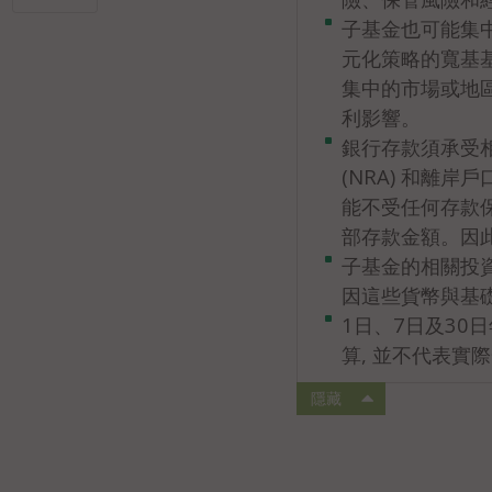
子基金也可能集
元化策略的寬基
集中的市場或地
利影響。
銀行存款須承受
(NRA) 和離
能不受任何存款
部存款金額。因
子基金的相關投
因這些貨幣與基
1日、7日及30
算, 並不代表實
隱藏