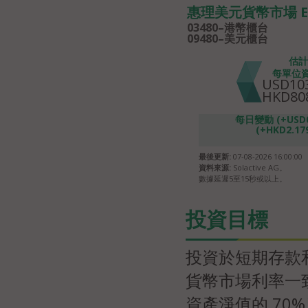
惠理美元貨幣市場 E
03480–港幣櫃台
09480–美元櫃台
估計
每單位
USD103
HKD808
每日變動 (+USD0.
(+HKD2.179
最後更新:
07-08-2026 16:00:00
資料來源:
Solactive AG。
數據延遲5至15秒或以上。
投資目標
投資於短期存款
貨幣市場利率一
資產淨值的 7