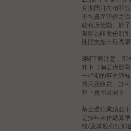
月期間可向相關類
平均資產淨值之百
能有所變動。於子
限額為該股份類別
性開支超出最高限
3
閣下應注意，部
知下（倘若僅影響
一星期的事先通知
費用及收費、許可
程「費用及開支」
基金過往業績並不
是按年末作結算準
或/及其股份類別